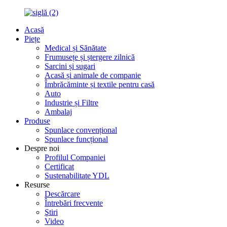
Acasă
Piețe
Medical și Sănătate
Frumusețe și ștergere zilnică
Sarcini și sugari
Acasă și animale de companie
Îmbrăcăminte și textile pentru casă
Auto
Industrie și Filtre
Ambalaj
Produse
Spunlace convențional
Spunlace funcțional
Despre noi
Profilul Companiei
Certificat
Sustenabilitate YDL
Resurse
Descărcare
Întrebări frecvente
Ştiri
Video