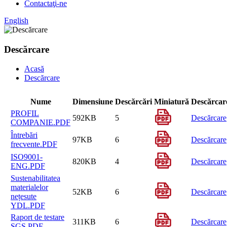
Contactaţi-ne
English
Descărcare
Acasă
Descărcare
Nume
Dimensiune
Descărcări
Miniatură
Descărcar
PROFIL
592KB
5
Descărcare
COMPANIE.PDF
Întrebări
97KB
6
Descărcare
frecvente.PDF
ISO9001-
820KB
4
Descărcare
ENG.PDF
Sustenabilitatea
materialelor
52KB
6
Descărcare
nețesute
YDL.PDF
Raport de testare
311KB
6
Descărcare
SGS.PDF