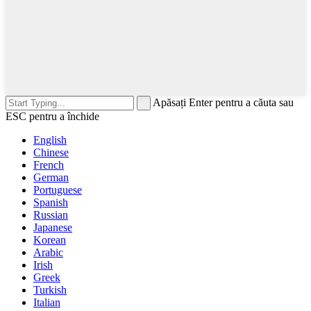
Apăsați Enter pentru a căuta sau
ESC pentru a închide
English
Chinese
French
German
Portuguese
Spanish
Russian
Japanese
Korean
Arabic
Irish
Greek
Turkish
Italian