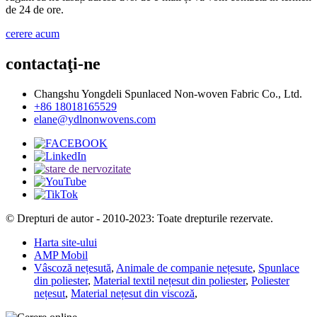
de 24 de ore.
cerere acum
contactaţi-ne
Changshu Yongdeli Spunlaced Non-woven Fabric Co., Ltd.
+86 18018165529
elane@ydlnonwovens.com
© Drepturi de autor - 2010-2023: Toate drepturile rezervate.
Harta site-ului
AMP Mobil
Vâscoză nețesută
,
Animale de companie nețesute
,
Spunlace
din poliester
,
Material textil nețesut din poliester
,
Poliester
nețesut
,
Material nețesut din viscoză
,