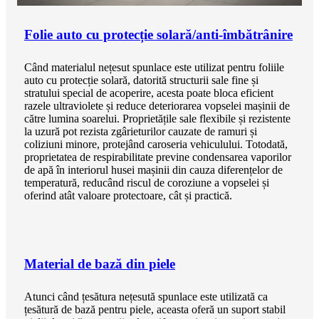
Folie auto cu protecție solară/anti-îmbătrânire
Când materialul nețesut spunlace este utilizat pentru foliile
auto cu protecție solară, datorită structurii sale fine și
stratului special de acoperire, acesta poate bloca eficient
razele ultraviolete și reduce deteriorarea vopselei mașinii de
către lumina soarelui. Proprietățile sale flexibile și rezistente
la uzură pot rezista zgârieturilor cauzate de ramuri și
coliziuni minore, protejând caroseria vehiculului. Totodată,
proprietatea de respirabilitate previne condensarea vaporilor
de apă în interiorul husei mașinii din cauza diferențelor de
temperatură, reducând riscul de coroziune a vopselei și
oferind atât valoare protectoare, cât și practică.
Material de bază din piele
Atunci când țesătura nețesută spunlace este utilizată ca
țesătură de bază pentru piele, aceasta oferă un suport stabil