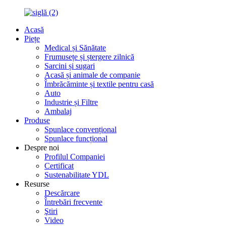
Acasă
Piețe
Medical și Sănătate
Frumusețe și ștergere zilnică
Sarcini și sugari
Acasă și animale de companie
Îmbrăcăminte și textile pentru casă
Auto
Industrie și Filtre
Ambalaj
Produse
Spunlace convențional
Spunlace funcțional
Despre noi
Profilul Companiei
Certificat
Sustenabilitate YDL
Resurse
Descărcare
Întrebări frecvente
Ştiri
Video