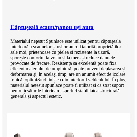
Căptușeală scaun/panou uși auto
Materialul nețesut Spunlace este utilizat pentru căptușeala
interioară a scaunelor și ușilor auto. Datorită proprietăților
sale moi, prietenoase cu pielea și rezistente la uzură,
sporește confortul la volan și la mers și reduce daunele
provocate de frecare. Rezistența sa excelentă poate fixa
eficient materialul de umplutură, poate preveni deplasarea și
deformarea și, în același timp, are un anumit efect de izolare
fonică, optimizând liniștea din interiorul vehiculului. În plus,
materialul nețesut spunlace poate fi utilizat și ca strat suport
pentru țesăturile interioare, sporind stabilitatea structurală
generală și aspectul estetic.