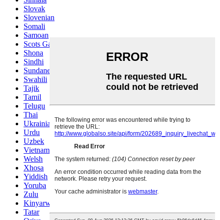
Slovak
Slovenian
Somali
Samoan
Scots Gaelic
Shona
Sindhi
Sundanese
Swahili
Tajik
Tamil
Telugu
Thai
Ukrainian
Urdu
Uzbek
Vietnamese
Welsh
Xhosa
Yiddish
Yoruba
Zulu
Kinyarwanda
Tatar