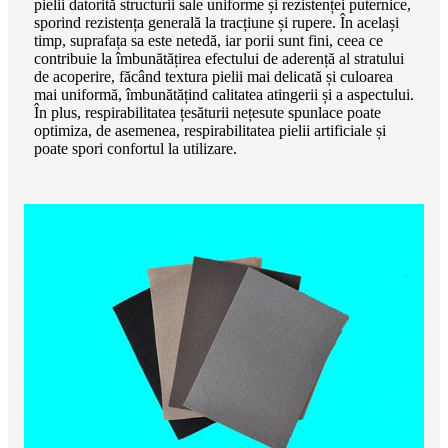
pielii datorită structurii sale uniforme și rezistenței puternice,
sporind rezistența generală la tracțiune și rupere. În același
timp, suprafața sa este netedă, iar porii sunt fini, ceea ce
contribuie la îmbunătățirea efectului de aderență al stratului
de acoperire, făcând textura pielii mai delicată și culoarea
mai uniformă, îmbunătățind calitatea atingerii și a aspectului.
În plus, respirabilitatea țesăturii nețesute spunlace poate
optimiza, de asemenea, respirabilitatea pielii artificiale și
poate spori confortul la utilizare.