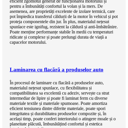
eficient zgomotul generat de funcționarea motorului și
pentru a îmbunătăți confortul la volan și la mers. De
asemenea, are proprietăți excelente de izolare termică, care
pot împiedica transferul căldurii de la motor în vehicul și pot
proteja componentele din jur. În plus, materialul nețesut
spunlace este ignifug, rezistent la căldură și anti-îmbătrânire.
Poate menține performanțe stabile în medii cu temperaturi
ridicate și complexe și poate prelungi durata de viață a
capacelor motorului.
Laminarea cu flacără a produselor auto
În procesul de laminare cu flacără a produselor auto,
materialul nețesut spunlace, cu flexibilitatea și
compatibilitatea sa excelentă cu adeziv, servește ca strat
intermediar de lipire și poate fi laminat ferm cu diverse
materiale textile și materiale spumoase. Poate amortiza
eficient tensiunea dintre diferite materiale, poate spori
integritatea și durabilitatea produselor compozite și, în
același timp, poate conferi interiorului o atingere moale și o
planeitate plăcută, îmbunătățind confortul și estetica