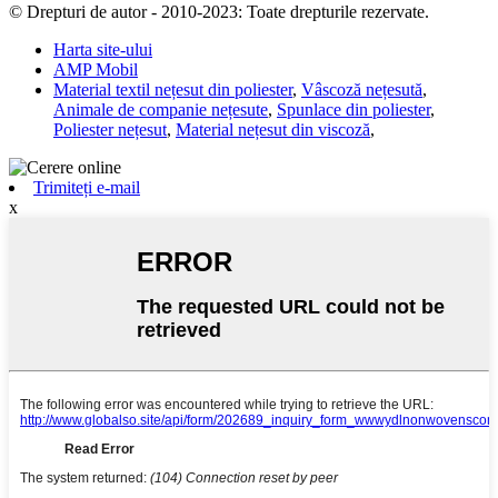
© Drepturi de autor - 2010-2023: Toate drepturile rezervate.
Harta site-ului
AMP Mobil
Material textil nețesut din poliester
,
Vâscoză nețesută
,
Animale de companie nețesute
,
Spunlace din poliester
,
Poliester nețesut
,
Material nețesut din viscoză
,
Trimiteți e-mail
x