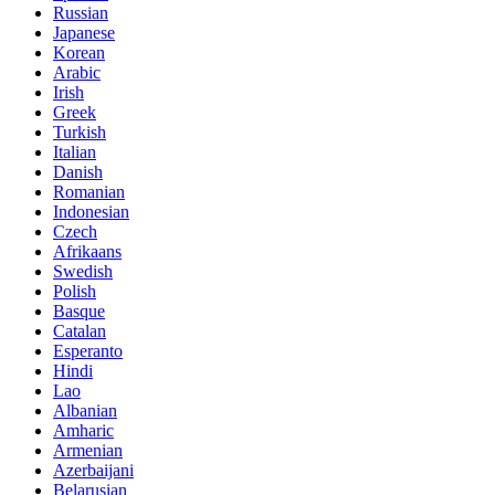
Russian
Japanese
Korean
Arabic
Irish
Greek
Turkish
Italian
Danish
Romanian
Indonesian
Czech
Afrikaans
Swedish
Polish
Basque
Catalan
Esperanto
Hindi
Lao
Albanian
Amharic
Armenian
Azerbaijani
Belarusian