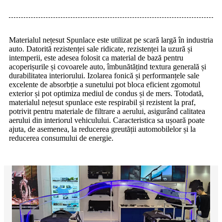
Materialul nețesut Spunlace este utilizat pe scară largă în industria
auto. Datorită rezistenței sale ridicate, rezistenței la uzură și
intemperii, este adesea folosit ca material de bază pentru
acoperișurile și covoarele auto, îmbunătățind textura generală și
durabilitatea interiorului. Izolarea fonică și performanțele sale
excelente de absorbție a sunetului pot bloca eficient zgomotul
exterior și pot optimiza mediul de condus și de mers. Totodată,
materialul nețesut spunlace este respirabil și rezistent la praf,
potrivit pentru materiale de filtrare a aerului, asigurând calitatea
aerului din interiorul vehiculului. Caracteristica sa ușoară poate
ajuta, de asemenea, la reducerea greutății automobilelor și la
reducerea consumului de energie.