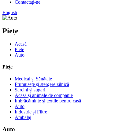
Contactaţi-ne
English
Piețe
Acasă
Piețe
Auto
Piețe
Medical și Sănătate
Frumusețe și ștergere zilnică
Sarcini și sugari
Acasă și animale de companie
Îmbrăcăminte și textile pentru casă
Auto
Industrie și Filtre
Ambalaj
Auto