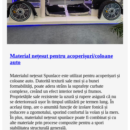
Material nețesut pentru acoperișuri/coloane
auto
Materialul nețesut Spunlace este utilizat pentru acoperișuri și
coloane auto. Datorită texturii sale moi și a bunei
formabilități, poate adera strâns la suprafețe curbate
complexe, creând un efect interior neted și frumos.
Proprietățile sale rezistente la uzură și rupere asigură că nu
se deteriorează ușor în timpul utilizării pe termen lung. În
același timp, are o anumită funcție de izolare fonică și
reducere a zgomotului, sporind confortul la volan și la mers.
În plus, materialul nețesut spunlace poate fi combinat și cu
alte materiale prin procese compozite pentru a spori
stabilitatea structurală generală.