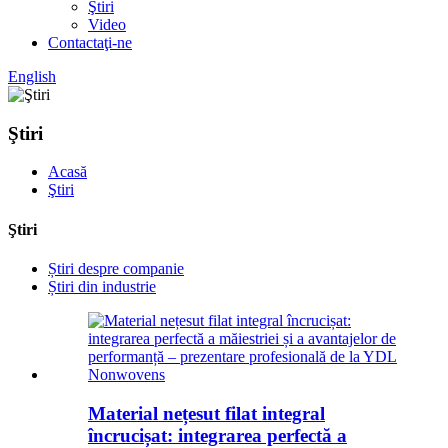
Ştiri
Video
Contactaţi-ne
English
Ştiri
Acasă
Ştiri
Ştiri
Știri despre companie
Știri din industrie
Material nețesut filat integral
încrucișat: integrarea perfectă a