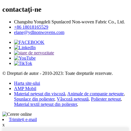
contactaţi-ne
Changshu Yongdeli Spunlaced Non-woven Fabric Co., Ltd.
+86 18018165529
elane@ydlnonwovens.com
© Drepturi de autor - 2010-2023: Toate drepturile rezervate.
Harta site-ului
AMP Mobil
Material nețesut din viscoză
,
Animale de companie nețesute
,
Spunlace din poliester
,
Vâscoză nețesută
,
Poliester nețesut
,
Material textil nețesut din poliester
,
Trimiteți e-mail
x