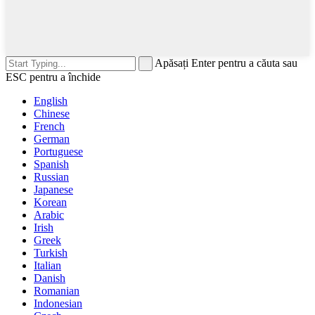
Apăsați Enter pentru a căuta sau
ESC pentru a închide
English
Chinese
French
German
Portuguese
Spanish
Russian
Japanese
Korean
Arabic
Irish
Greek
Turkish
Italian
Danish
Romanian
Indonesian