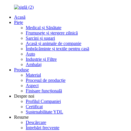
Acasă
Piețe
Medical și Sănătate
Frumusețe și ștergere zilnică
Sarcini și sugari
Acasă și animale de companie
Îmbrăcăminte și textile pentru casă
Auto
Industrie și Filtre
Ambalaj
Produse
Material
Procesul de producție
Aspect
Finisare funcțională
Despre noi
Profilul Companiei
Certificat
Sustenabilitate YDL
Resurse
Descărcare
Întrebări frecvente