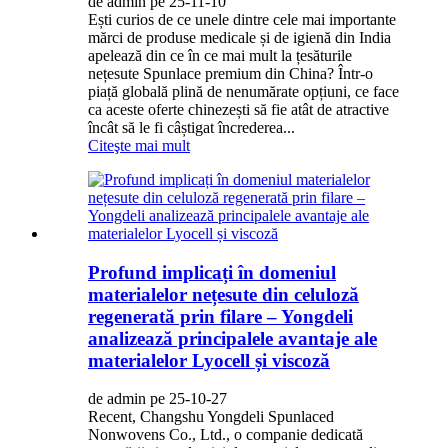
de admin pe 25-11-10
Ești curios de ce unele dintre cele mai importante
mărci de produse medicale și de igienă din India
apelează din ce în ce mai mult la țesăturile
nețesute Spunlace premium din China? Într-o
piață globală plină de nenumărate opțiuni, ce face
ca aceste oferte chinezești să fie atât de atractive
încât să le fi câștigat încrederea...
Citeşte mai mult
Profund implicați în domeniul
materialelor nețesute din celuloză
regenerată prin filare – Yongdeli
analizează principalele avantaje ale
materialelor Lyocell și viscoză
de admin pe 25-10-27
Recent, Changshu Yongdeli Spunlaced
Nonwovens Co., Ltd., o companie dedicată