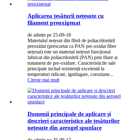
Aplicarea țesăturii nețesute cu
filament preoxigenat
de admin pe 25-09-18
Materialul nețesut din fibră de poliacrilonitril
preoxidat (prescurtat ca PAN pre-oxidat fiber
nețesut) este un material nețesut funcțional
fabricat din poliacrilonitril (PAN) prin filare și
tratament de pre-oxidare. Caracteristicile sale
principale includ rezistență excelentă la
temperaturi ridicate, ignifugare, coroziune...
Citeşte mai mult
Domenii principale de aplicare și
descrieri caracteristice ale țesăturilor
nețesute din aerogel spunlace
de admin pe 25-09-17