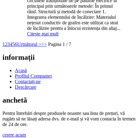
circuitele tradiționale de pe păturile electrice în
principal prin următoarele metode: În primul
rând. Structură și metodă de conectare 1.
Integrarea elementului de încălzire: Materialul
nețesut conductiv de grafen este utilizat ca strat
de încălzire pentru a înlocui rezistența din aliaj...
Citeşte mai mult
1
2
3
4
5
6
Următorul >
>>
Pagina 1 / 7
informaţii
Acasă
Profilul Companiei
Contactaţi-ne
Descărcare
anchetă
Pentru întrebări despre produsele noastre sau lista de prețuri, vă
rugăm să ne lăsați adresa dvs. de e-mail și vă vom contacta în termen
de 24 de ore.
cerere acum