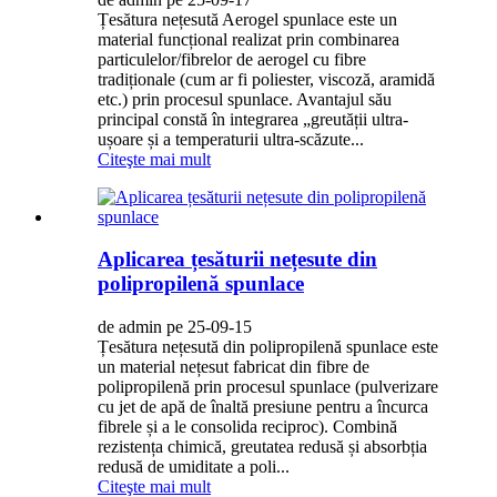
Țesătura nețesută Aerogel spunlace este un
material funcțional realizat prin combinarea
particulelor/fibrelor de aerogel cu fibre
tradiționale (cum ar fi poliester, viscoză, aramidă
etc.) prin procesul spunlace. Avantajul său
principal constă în integrarea „greutății ultra-
ușoare și a temperaturii ultra-scăzute...
Citeşte mai mult
Aplicarea țesăturii nețesute din
polipropilenă spunlace
de admin pe 25-09-15
Țesătura nețesută din polipropilenă spunlace este
un material nețesut fabricat din fibre de
polipropilenă prin procesul spunlace (pulverizare
cu jet de apă de înaltă presiune pentru a încurca
fibrele și a le consolida reciproc). Combină
rezistența chimică, greutatea redusă și absorbția
redusă de umiditate a poli...
Citeşte mai mult